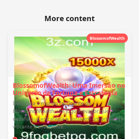
More content
BlossomofWealth
BlossomofWealth: Uma Imersão no
Universo de Fortuna e Estratégia
Descubra o mundo fascinante de
BlossomofWealth, um jogo inovador que
desafia sua estratégia e sorte em um ambiente
vibrante e envolvente.
2026-02-27