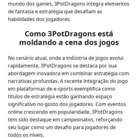
mundo dos games, 3PotDragons integra elementos
de fantasia e estratégia que desafiam as
habilidades dos jogadores.
Como 3PotDragons está
moldando a cena dos jogos
No cenário atual, onde a indústria de jogos evolui
rapidamente, 3PotDragons se destaca por sua
abordagem inovadora em combinar estratégia com
narrativas profundas. A recente integração do jogo
em plataformas de e-sports exemplifica como
títulos de estratégia estão ganhando espaço
significativo no gosto dos jogadores. Com eventos
online crescendo em popularidade, 3PotDragons
tem sido destaque em campeonatos, reforçando
seu lugar como um desafio para jogadores de
todos os níveis.