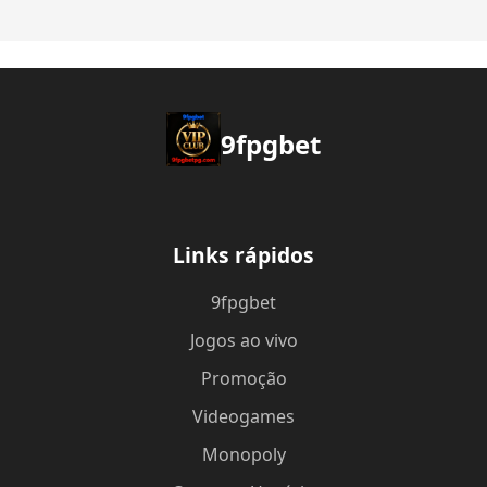
9fpgbet
Links rápidos
9fpgbet
Jogos ao vivo
Promoção
Videogames
Monopoly