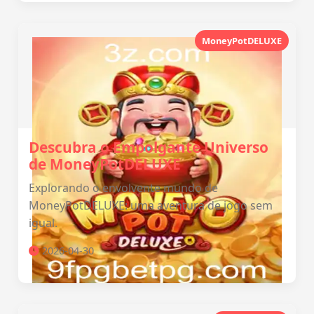
MoneyPotDELUXE
Descubra o Empolgante Universo
de MoneyPotDELUXE
Explorando o envolvente mundo de
MoneyPotDELUXE: uma aventura de jogo sem
igual.
2026-04-30