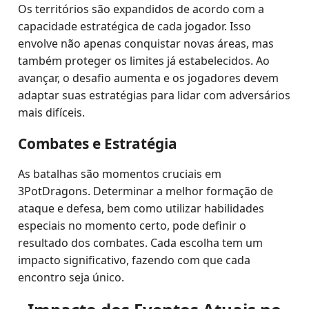
Os territórios são expandidos de acordo com a
capacidade estratégica de cada jogador. Isso
envolve não apenas conquistar novas áreas, mas
também proteger os limites já estabelecidos. Ao
avançar, o desafio aumenta e os jogadores devem
adaptar suas estratégias para lidar com adversários
mais difíceis.
Combates e Estratégia
As batalhas são momentos cruciais em
3PotDragons. Determinar a melhor formação de
ataque e defesa, bem como utilizar habilidades
especiais no momento certo, pode definir o
resultado dos combates. Cada escolha tem um
impacto significativo, fazendo com que cada
encontro seja único.