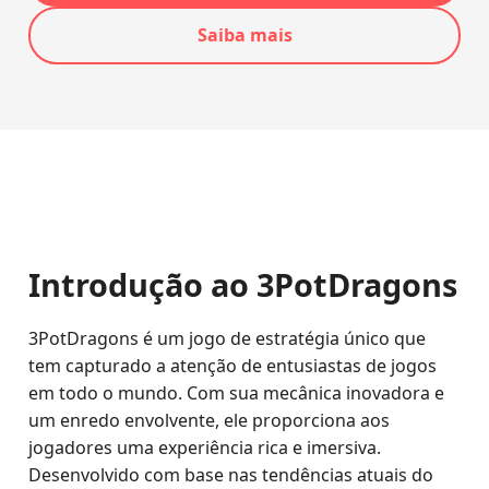
Saiba mais
Introdução ao 3PotDragons
3PotDragons é um jogo de estratégia único que
tem capturado a atenção de entusiastas de jogos
em todo o mundo. Com sua mecânica inovadora e
um enredo envolvente, ele proporciona aos
jogadores uma experiência rica e imersiva.
Desenvolvido com base nas tendências atuais do