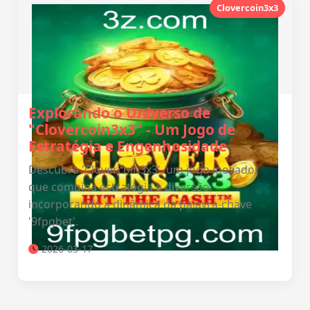
Clovercoin3x3
Explorando o Universo de
"Clovercoin3x3" - Um Jogo de
Estratégia e Engenhosidade
Descubra 'Clovercoin3x3', um jogo inovador
que combina estratégia e diversão,
incorporando a dinâmica da palavra-chave
'9fpgbet'.
2026-03-17