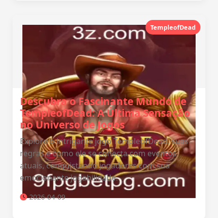
TempleofDead
Descubra o Fascinante Mundo de
TempleofDead: A Última Sensação
no Universo de Jogos
Explore o intrigante jogo TempleofDead, suas
regras e como ele se conecta com eventos
atuais, conquistando jogadores com sua
emocionante jogabilidade.
2026-04-09