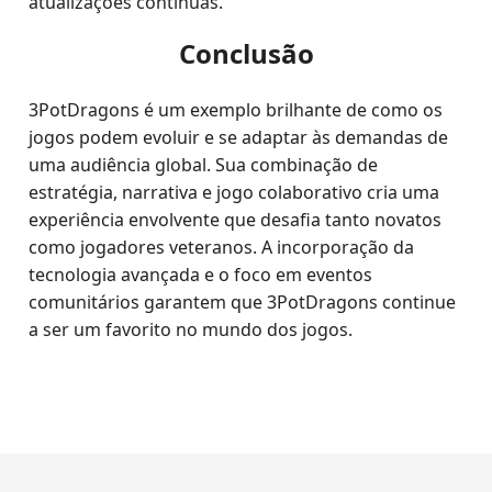
atualizações contínuas.
Conclusão
3PotDragons é um exemplo brilhante de como os
jogos podem evoluir e se adaptar às demandas de
uma audiência global. Sua combinação de
estratégia, narrativa e jogo colaborativo cria uma
experiência envolvente que desafia tanto novatos
como jogadores veteranos. A incorporação da
tecnologia avançada e o foco em eventos
comunitários garantem que 3PotDragons continue
a ser um favorito no mundo dos jogos.