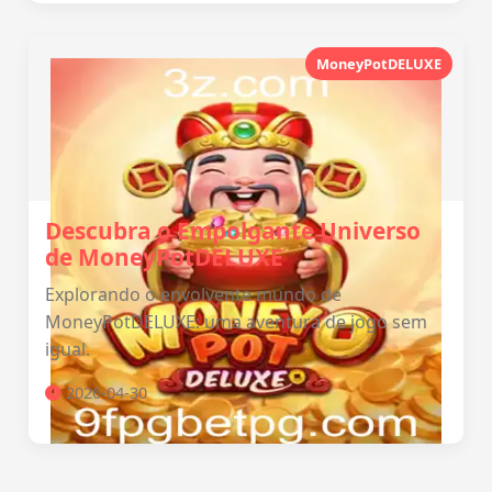
MoneyPotDELUXE
Descubra o Empolgante Universo
de MoneyPotDELUXE
Explorando o envolvente mundo de
MoneyPotDELUXE: uma aventura de jogo sem
igual.
2026-04-30