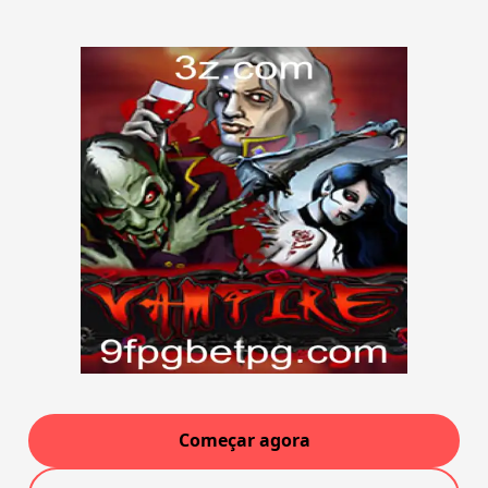
Começar agora