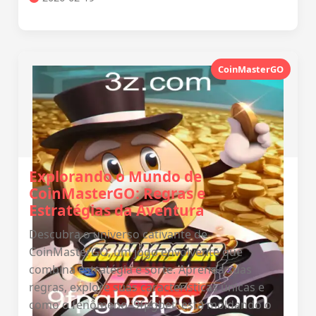
CoinMasterGO
Explorando o Mundo de
CoinMasterGO: Regras e
Estratégias da Aventura
Descubra o universo cativante de
CoinMasterGO, um jogo envolvente que
combina estratégia e sorte. Aprenda suas
regras, explore suas características únicas e
como o fenômeno '9fpgbet' está moldando o