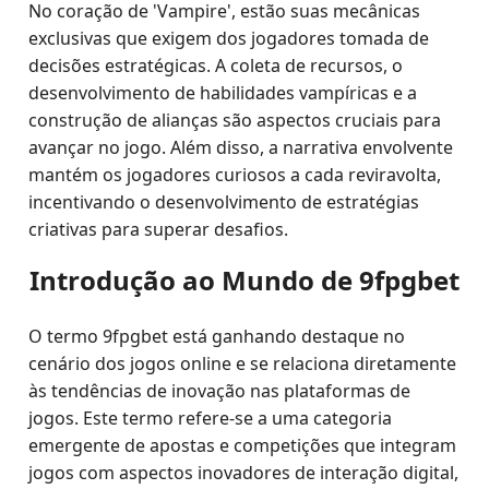
No coração de 'Vampire', estão suas mecânicas
exclusivas que exigem dos jogadores tomada de
decisões estratégicas. A coleta de recursos, o
desenvolvimento de habilidades vampíricas e a
construção de alianças são aspectos cruciais para
avançar no jogo. Além disso, a narrativa envolvente
mantém os jogadores curiosos a cada reviravolta,
incentivando o desenvolvimento de estratégias
criativas para superar desafios.
Introdução ao Mundo de 9fpgbet
O termo 9fpgbet está ganhando destaque no
cenário dos jogos online e se relaciona diretamente
às tendências de inovação nas plataformas de
jogos. Este termo refere-se a uma categoria
emergente de apostas e competições que integram
jogos com aspectos inovadores de interação digital,