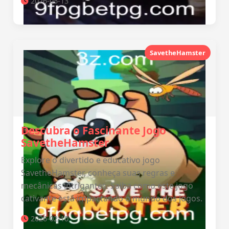
2026-05-13
SavetheHamster
Descubra o Fascinante Jogo
SavetheHamster
Explore o divertido e educativo jogo
SavetheHamster, conheça suas regras e
mecânicas intrigantes. Saiba como este jogo
cativante está impactando o mundo dos jogos.
2026-02-10