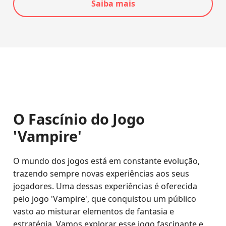
Saiba mais
O Fascínio do Jogo
'Vampire'
O mundo dos jogos está em constante evolução,
trazendo sempre novas experiências aos seus
jogadores. Uma dessas experiências é oferecida
pelo jogo 'Vampire', que conquistou um público
vasto ao misturar elementos de fantasia e
estratégia. Vamos explorar esse jogo fascinante e