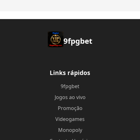
9fpgbet
Links rápidos
9fpgbet
Jogos ao vivo
Promoção
Videogames
Monopoly