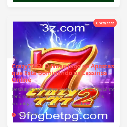
Crazy7772
Crazy7772: O Novo Jogo de Apostas
que Está Dominando os Cassinos
Online
Descubra tudo sobre Crazy7772, o mais recente
fenômeno nos cassinos online, com regras
empolgantes e dinâmicas inovadoras.
2026-02-28