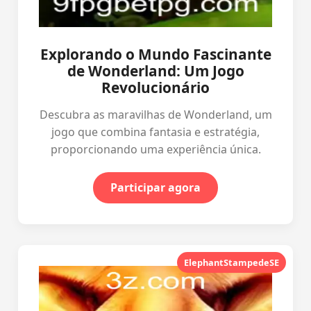
Explorando o Mundo Fascinante
de Wonderland: Um Jogo
Revolucionário
Descubra as maravilhas de Wonderland, um
jogo que combina fantasia e estratégia,
proporcionando uma experiência única.
Participar agora
ElephantStampedeSE