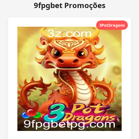
9fpgbet Promoções
3PotDragons