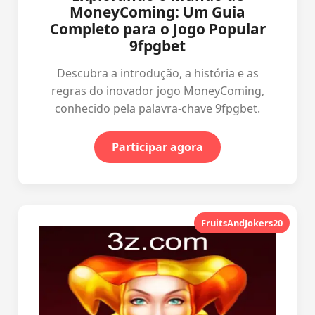
MoneyComing: Um Guia
Completo para o Jogo Popular
9fpgbet
Descubra a introdução, a história e as
regras do inovador jogo MoneyComing,
conhecido pela palavra-chave 9fpgbet.
Participar agora
FruitsAndJokers20