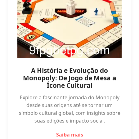
A História e Evolução do
Monopoly: De Jogo de Mesa a
Ícone Cultural
Explore a fascinante jornada do Monopoly
desde suas origens até se tornar um
símbolo cultural global, com insights sobre
suas edições e impacto social.
Saiba mais