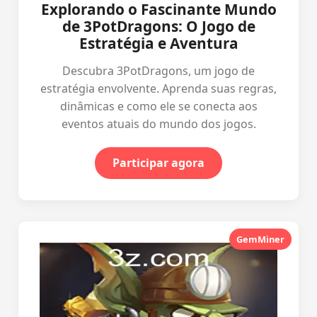
Explorando o Fascinante Mundo
de 3PotDragons: O Jogo de
Estratégia e Aventura
Descubra 3PotDragons, um jogo de
estratégia envolvente. Aprenda suas regras,
dinâmicas e como ele se conecta aos
eventos atuais do mundo dos jogos.
Participar agora
GemMiner