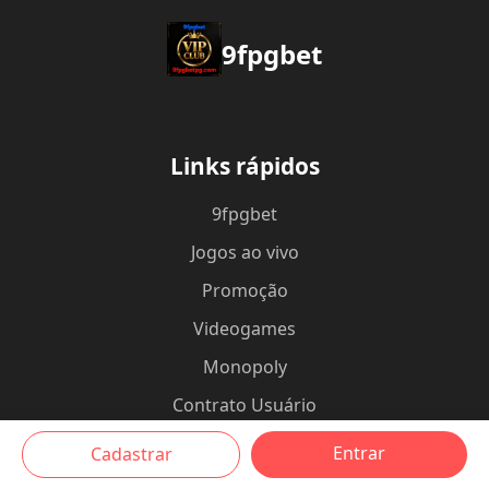
9fpgbet
Links rápidos
9fpgbet
Jogos ao vivo
Promoção
Videogames
Monopoly
Contrato Usuário
Reportagens da Mídia
Entrar
Cadastrar
Mapa do site Google