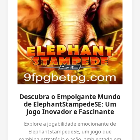
Descubra o Empolgante Mundo
de ElephantStampedeSE: Um
Jogo Inovador e Fascinante
Explore a jogabilidade emocionante de
ElephantStampedeSE, um jogo que
combina estratégia e ação, ambientado em