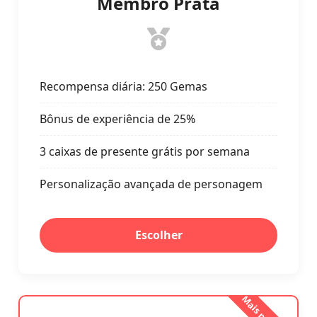
Membro Prata
Recompensa diária: 250 Gemas
Bônus de experiência de 25%
3 caixas de presente grátis por semana
Personalização avançada de personagem
Escolher