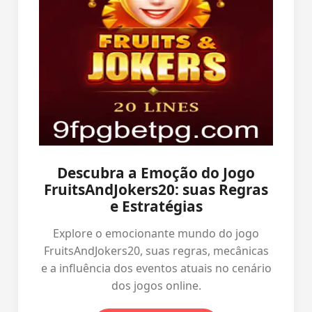
Descubra a Emoção do Jogo
FruitsAndJokers20: suas Regras
e Estratégias
Explore o emocionante mundo do jogo
FruitsAndJokers20, suas regras, mecânicas
e a influência dos eventos atuais no cenário
dos jogos online.