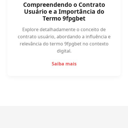
Compreendendo o Contrato
Usuário e a Importância do
Termo 9fpgbet
Explore detalhadamente o conceito de
contrato usuário, abordando a influência e
relevância do termo 9fpgbet no contexto
digital.
Saiba mais