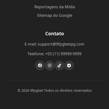
Reportagens da Mídia
Sitemap do Google
Contato
E-mail: support@9fpgbetpg.com
Telefone: +55 (11) 99999-9999
© 2026 9fpgbet Todos os direitos reservados