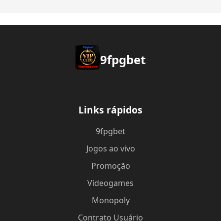
9fpgbet
Links rápidos
9fpgbet
Jogos ao vivo
Promoção
Videogames
Monopoly
Contrato Usuário