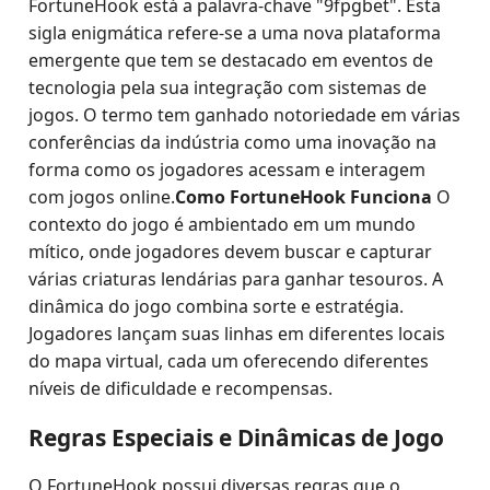
FortuneHook está a palavra-chave "9fpgbet". Esta
sigla enigmática refere-se a uma nova plataforma
emergente que tem se destacado em eventos de
tecnologia pela sua integração com sistemas de
jogos. O termo tem ganhado notoriedade em várias
conferências da indústria como uma inovação na
forma como os jogadores acessam e interagem
com jogos online.
Como FortuneHook Funciona
O
contexto do jogo é ambientado em um mundo
mítico, onde jogadores devem buscar e capturar
várias criaturas lendárias para ganhar tesouros. A
dinâmica do jogo combina sorte e estratégia.
Jogadores lançam suas linhas em diferentes locais
do mapa virtual, cada um oferecendo diferentes
níveis de dificuldade e recompensas.
Regras Especiais e Dinâmicas de Jogo
O FortuneHook possui diversas regras que o