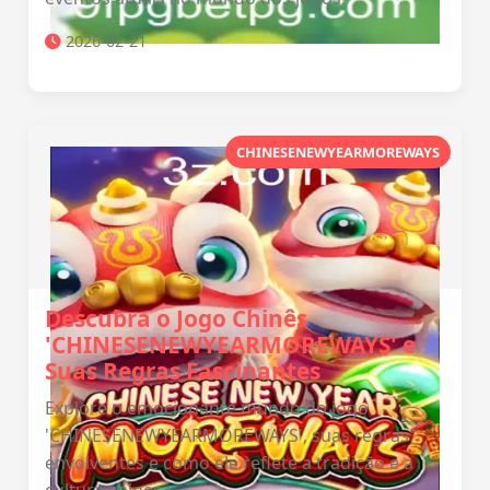
2026-02-21
CHINESENEWYEARMOREWAYS
Descubra o Jogo Chinês
'CHINESENEWYEARMOREWAYS' e
Suas Regras Fascinantes
Explore o emocionante mundo do jogo
'CHINESENEWYEARMOREWAYS', suas regras
envolventes e como ele reflete a tradição e a