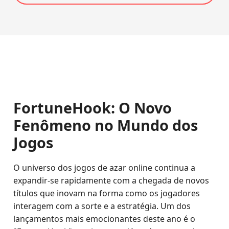
FortuneHook: O Novo
Fenômeno no Mundo dos
Jogos
O universo dos jogos de azar online continua a
expandir-se rapidamente com a chegada de novos
títulos que inovam na forma como os jogadores
interagem com a sorte e a estratégia. Um dos
lançamentos mais emocionantes deste ano é o