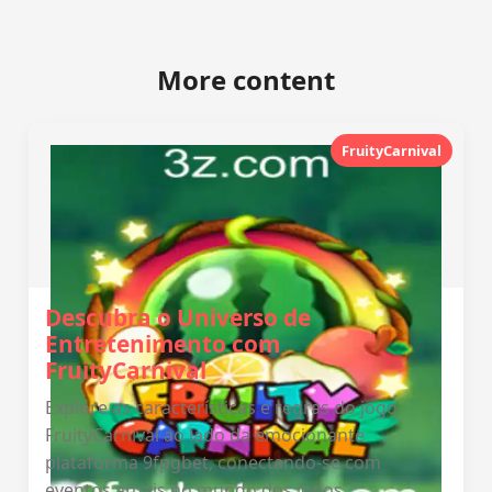
More content
FruityCarnival
Descubra o Universo de
Entretenimento com
FruityCarnival
Explore as características e regras do jogo
FruityCarnival ao lado da emocionante
plataforma 9fpgbet, conectando-se com
eventos atuais no mundo dos jogos.