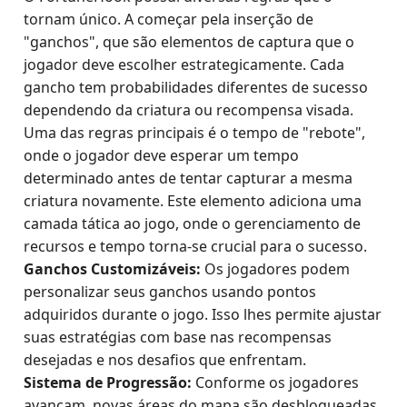
tornam único. A começar pela inserção de
"ganchos", que são elementos de captura que o
jogador deve escolher estrategicamente. Cada
gancho tem probabilidades diferentes de sucesso
dependendo da criatura ou recompensa visada.
Uma das regras principais é o tempo de "rebote",
onde o jogador deve esperar um tempo
determinado antes de tentar capturar a mesma
criatura novamente. Este elemento adiciona uma
camada tática ao jogo, onde o gerenciamento de
recursos e tempo torna-se crucial para o sucesso.
Ganchos Customizáveis:
Os jogadores podem
personalizar seus ganchos usando pontos
adquiridos durante o jogo. Isso lhes permite ajustar
suas estratégias com base nas recompensas
desejadas e nos desafios que enfrentam.
Sistema de Progressão:
Conforme os jogadores
avançam, novas áreas do mapa são desbloqueadas,