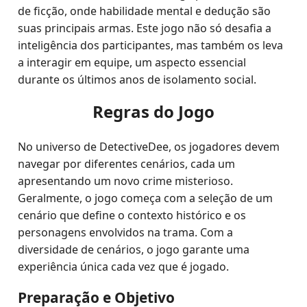
de ficção, onde habilidade mental e dedução são
suas principais armas. Este jogo não só desafia a
inteligência dos participantes, mas também os leva
a interagir em equipe, um aspecto essencial
durante os últimos anos de isolamento social.
Regras do Jogo
No universo de DetectiveDee, os jogadores devem
navegar por diferentes cenários, cada um
apresentando um novo crime misterioso.
Geralmente, o jogo começa com a seleção de um
cenário que define o contexto histórico e os
personagens envolvidos na trama. Com a
diversidade de cenários, o jogo garante uma
experiência única cada vez que é jogado.
Preparação e Objetivo