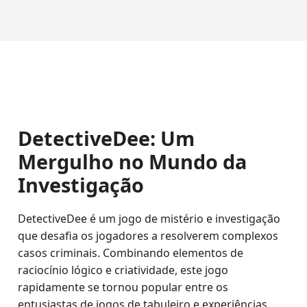
DetectiveDee: Um
Mergulho no Mundo da
Investigação
DetectiveDee é um jogo de mistério e investigação
que desafia os jogadores a resolverem complexos
casos criminais. Combinando elementos de
raciocínio lógico e criatividade, este jogo
rapidamente se tornou popular entre os
entusiastas de jogos de tabuleiro e experiências