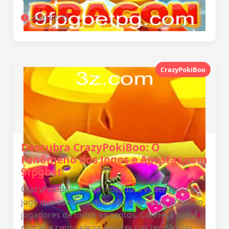
2026-02-03
CrazyPokiBoo
Descubra CrazyPokiBoo: O
Fenômeno dos Jogos e Apostas com
9fpgbet
CrazyPokiBoo é uma inovadora experiência de
jogo que combina diversão e apostas, atraindo
jogadores de todos os cantos. Conheça suas
regras e como ele se encaixa nas tendências