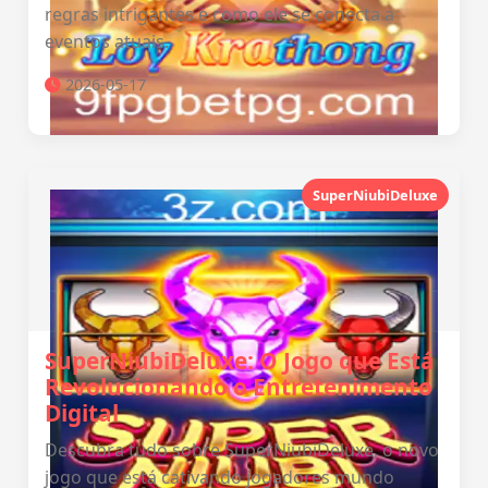
regras intrigantes e como ele se conecta a
eventos atuais.
2026-05-17
SuperNiubiDeluxe
SuperNiubiDeluxe: O Jogo que Está
Revolucionando o Entretenimento
Digital
Descubra tudo sobre SuperNiubiDeluxe, o novo
jogo que está cativando jogadores mundo