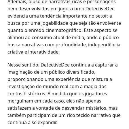
Ademais, o uso de narrativas ricas e personagens
bem desenvolvidos em jogos como DetectiveDee
evidencia uma tendência importante no setor: a
busca por uma jogabilidade que seja tão envolvente
quanto o enredo cinematográfico. Este aspecto se
alinhou ao consumo atual de mídia, onde o público
busca narrativas com profundidade, independência
criativa e interatividade.
Nesse sentido, DetectiveDee continua a capturar a
imaginação de um público diversificado,
proporcionando uma experiência que mistura a
investigação do mundo real com a magia dos
contos históricos. À medida que os jogadores
mergulham em cada caso, eles não apenas
satisfazem a vontade de desvendar mistérios, mas
também participam de um rico tecido narrativo que
continua a se expandir.