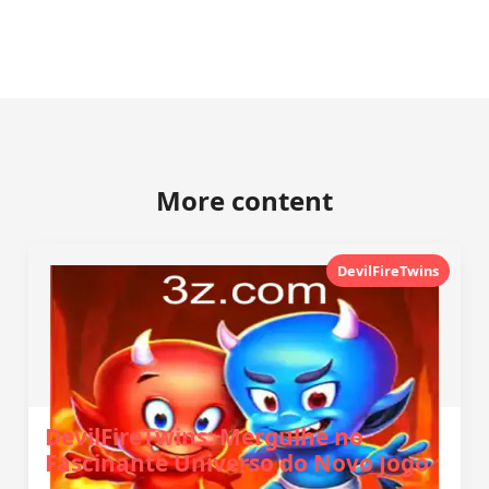
More content
DevilFireTwins
DevilFireTwins: Mergulhe no
Fascinante Universo do Novo Jogo