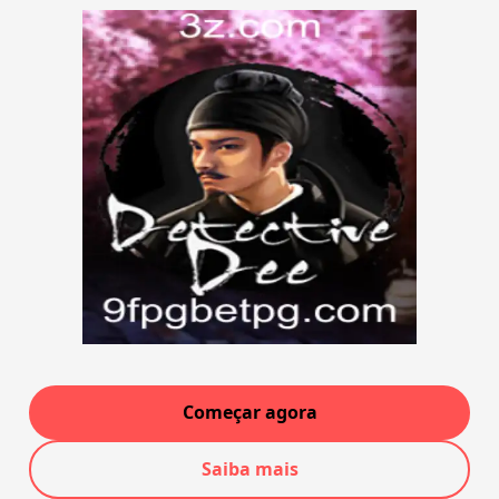
Começar agora
Saiba mais