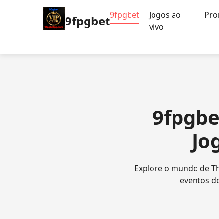
9fpgbet
Jogos ao
Pro
9fpgbet
vivo
9fpgbe
Jo
Explore o mundo de Th
eventos do