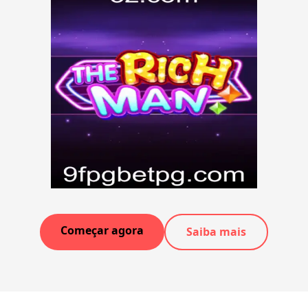
Começar agora
Saiba mais