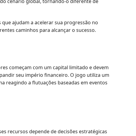
o cenário global, tornando-o diferente de
os que ajudam a acelerar sua progressão no
erentes caminhos para alcançar o sucesso.
adores começam com um capital limitado e devem
pandir seu império financeiro. O jogo utiliza um
uma reagindo a flutuações baseadas em eventos
ses recursos depende de decisões estratégicas