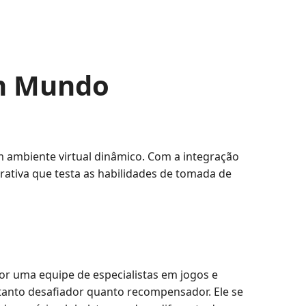
um Mundo
 ambiente virtual dinâmico. Com a integração
erativa que testa as habilidades de tomada de
or uma equipe de especialistas em jogos e
tanto desafiador quanto recompensador. Ele se