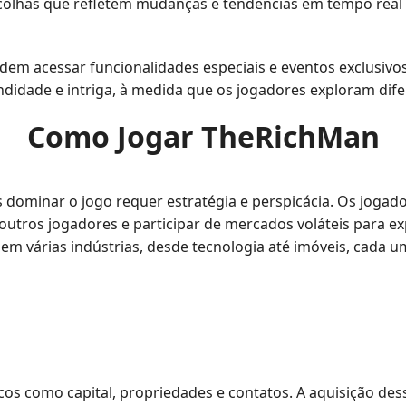
colhas que refletem mudanças e tendências em tempo real d
odem acessar funcionalidades especiais e eventos exclusiv
ndidade e intriga, à medida que os jogadores exploram dif
Como Jogar TheRichMan
s dominar o jogo requer estratégia e perspicácia. Os jog
outros jogadores e participar de mercados voláteis para ex
em várias indústrias, desde tecnologia até imóveis, cada 
os como capital, propriedades e contatos. A aquisição des