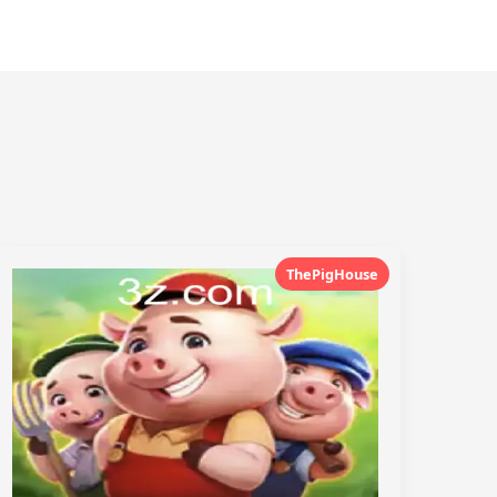
ThePigHouse