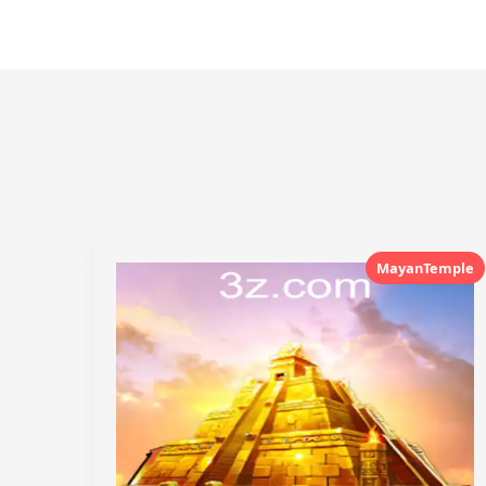
MayanTemple