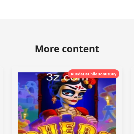
More content
RuedaDeChileBonusBuy