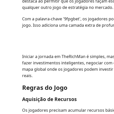
destaca ao permitir que os jogadores façam es
qualquer outro jogo de estratégia no mercado.
Com a palavra-chave '9fpgbet', os jogadores p
jogo. Isso adiciona uma camada extra de profu
Iniciar a jornada em TheRichMan é simples, ma
fazer investimentos inteligentes, negociar com 
mapa global onde os jogadores podem investir 
reais.
Regras do Jogo
Aquisição de Recursos
Os jogadores precisam acumular recursos básic