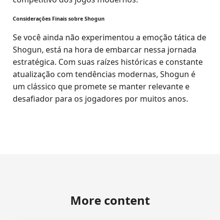
Considerações Finais sobre Shogun
Se você ainda não experimentou a emoção tática de
Shogun, está na hora de embarcar nessa jornada
estratégica. Com suas raízes históricas e constante
atualização com tendências modernas, Shogun é
um clássico que promete se manter relevante e
desafiador para os jogadores por muitos anos.
More content