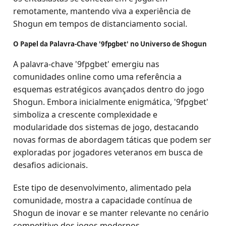
remotamente, mantendo viva a experiência de
Shogun em tempos de distanciamento social.
O Papel da Palavra-Chave '9fpgbet' no Universo de Shogun
A palavra-chave '9fpgbet' emergiu nas
comunidades online como uma referência a
esquemas estratégicos avançados dentro do jogo
Shogun. Embora inicialmente enigmática, '9fpgbet'
simboliza a crescente complexidade e
modularidade dos sistemas de jogo, destacando
novas formas de abordagem táticas que podem ser
exploradas por jogadores veteranos em busca de
desafios adicionais.
Este tipo de desenvolvimento, alimentado pela
comunidade, mostra a capacidade contínua de
Shogun de inovar e se manter relevante no cenário
competitivo dos jogos modernos.