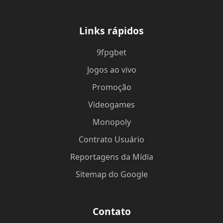
Links rápidos
9fpgbet
Jogos ao vivo
Promoção
Videogames
Monopoly
Contrato Usuário
Reportagens da Mídia
Sitemap do Google
Contato