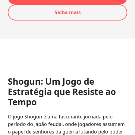
Saiba mais
Shogun: Um Jogo de
Estratégia que Resiste ao
Tempo
O jogo Shogun é uma fascinante jornada pelo
período do Japão feudal, onde jogadores assumem
o papel de senhores da guerra lutando pelo poder.