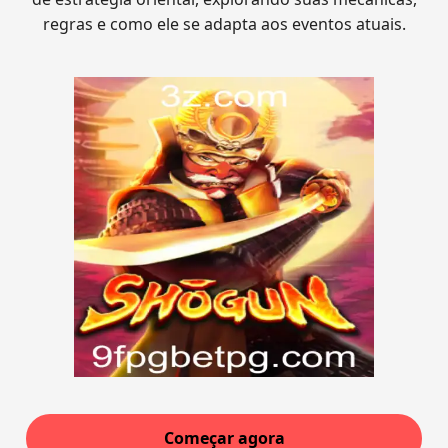
regras e como ele se adapta aos eventos atuais.
Começar agora