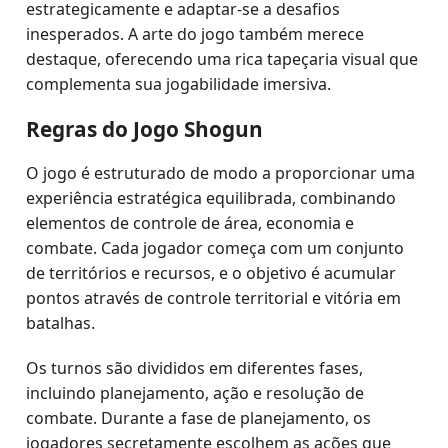
estrategicamente e adaptar-se a desafios
inesperados. A arte do jogo também merece
destaque, oferecendo uma rica tapeçaria visual que
complementa sua jogabilidade imersiva.
Regras do Jogo Shogun
O jogo é estruturado de modo a proporcionar uma
experiência estratégica equilibrada, combinando
elementos de controle de área, economia e
combate. Cada jogador começa com um conjunto
de territórios e recursos, e o objetivo é acumular
pontos através de controle territorial e vitória em
batalhas.
Os turnos são divididos em diferentes fases,
incluindo planejamento, ação e resolução de
combate. Durante a fase de planejamento, os
jogadores secretamente escolhem as ações que