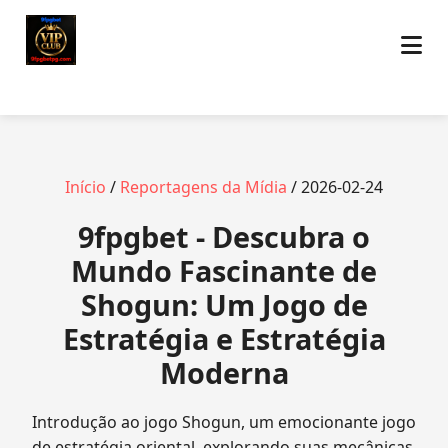
Início
/
Reportagens da Mídia
/ 2026-02-24
9fpgbet - Descubra o
Mundo Fascinante de
Shogun: Um Jogo de
Estratégia e Estratégia
Moderna
Introdução ao jogo Shogun, um emocionante jogo
de estratégia oriental, explorando suas mecânicas,