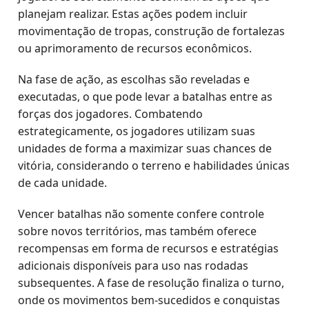
planejam realizar. Estas ações podem incluir
movimentação de tropas, construção de fortalezas
ou aprimoramento de recursos econômicos.
Na fase de ação, as escolhas são reveladas e
executadas, o que pode levar a batalhas entre as
forças dos jogadores. Combatendo
estrategicamente, os jogadores utilizam suas
unidades de forma a maximizar suas chances de
vitória, considerando o terreno e habilidades únicas
de cada unidade.
Vencer batalhas não somente confere controle
sobre novos territórios, mas também oferece
recompensas em forma de recursos e estratégias
adicionais disponíveis para uso nas rodadas
subsequentes. A fase de resolução finaliza o turno,
onde os movimentos bem-sucedidos e conquistas