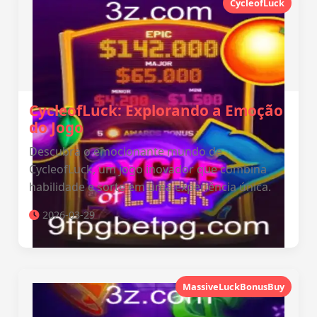
CycleofLuck
CycleofLuck: Explorando a Emoção
do Jogo
Descubra o emocionante mundo de
CycleofLuck, um jogo inovador que combina
habilidade e sorte em uma experiência única.
2026-03-29
MassiveLuckBonusBuy