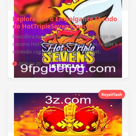
Explorando o Empolgante Mundo
do HotTripleSevensSpecial
Descubra tudo sobre o emocionante jogo de
cassino HotTripleSevensSpecial, suas regras e a
conexão com a palavra-chave 9fpgbet.
2026-04-20
RoyalFlash