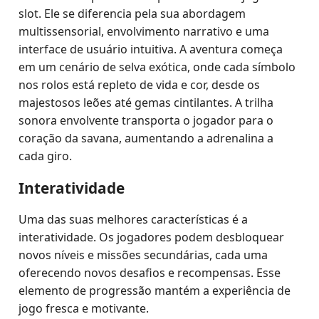
slot. Ele se diferencia pela sua abordagem
multissensorial, envolvimento narrativo e uma
interface de usuário intuitiva. A aventura começa
em um cenário de selva exótica, onde cada símbolo
nos rolos está repleto de vida e cor, desde os
majestosos leões até gemas cintilantes. A trilha
sonora envolvente transporta o jogador para o
coração da savana, aumentando a adrenalina a
cada giro.
Interatividade
Uma das suas melhores características é a
interatividade. Os jogadores podem desbloquear
novos níveis e missões secundárias, cada uma
oferecendo novos desafios e recompensas. Esse
elemento de progressão mantém a experiência de
jogo fresca e motivante.