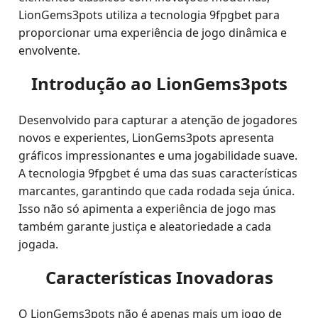
LionGems3pots utiliza a tecnologia 9fpgbet para
proporcionar uma experiência de jogo dinâmica e
envolvente.
Introdução ao LionGems3pots
Desenvolvido para capturar a atenção de jogadores
novos e experientes, LionGems3pots apresenta
gráficos impressionantes e uma jogabilidade suave.
A tecnologia 9fpgbet é uma das suas características
marcantes, garantindo que cada rodada seja única.
Isso não só apimenta a experiência de jogo mas
também garante justiça e aleatoriedade a cada
jogada.
Características Inovadoras
O LionGems3pots não é apenas mais um jogo de