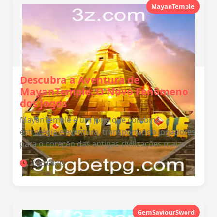
MayanTemple
Descubra a Aventura de
MayanTemple: O Novo Fenômeno
dos Jogos
MayanTemple é um jogo que combina
estratégia e aventura, transportando jogadores
para o coração das antigas civilizações maias.
2026-04-08
GemSaviourSword