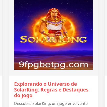
Explorando o Universo de
SolarKing: Regras e Destaques
do Jogo
Descubra SolarKing, um jogo envolvente