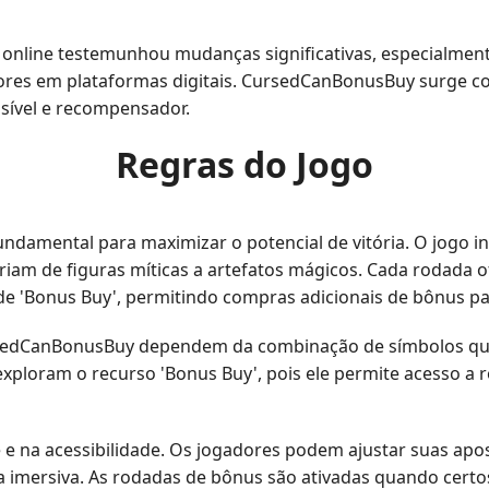
ar online testemunhou mudanças significativas, especialme
res em plataformas digitais. CursedCanBonusBuy surge c
sível e recompensador.
Regras do Jogo
damental para maximizar o potencial de vitória. O jogo i
ariam de figuras míticas a artefatos mágicos. Cada rodada 
 de 'Bonus Buy', permitindo compras adicionais de bônus 
sedCanBonusBuy dependem da combinação de símbolos que 
ploram o recurso 'Bonus Buy', pois ele permite acesso a 
de e na acessibilidade. Os jogadores podem ajustar suas apo
a imersiva. As rodadas de bônus são ativadas quando cert