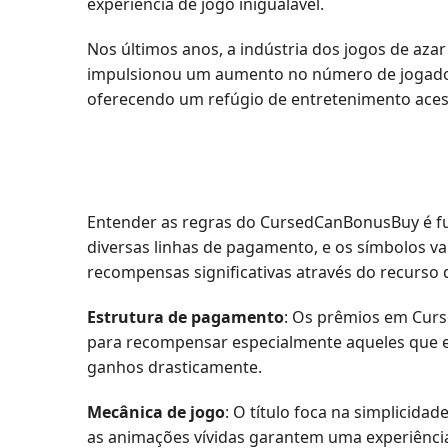
experiência de jogo inigualável.
Nos últimos anos, a indústria dos jogos de az
impulsionou um aumento no número de jogado
oferecendo um refúgio de entretenimento aces
Entender as regras do CursedCanBonusBuy é fun
diversas linhas de pagamento, e os símbolos v
recompensas significativas através do recurso
Estrutura de pagamento
: Os prêmios em Cur
para recompensar especialmente aqueles que ex
ganhos drasticamente.
Mecânica de jogo
: O título foca na simplicida
as animações vívidas garantem uma experiênci