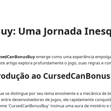
y: Uma Jornada Inesq
rsedCanBonusBuy
emerge como uma experiência empolgant
e artigo explora profundamente o jogo, suas regras e como
rodução ao CursedCanBonu
e se distingue por seu tema envolvente e a mecânica de b
entre desenvolvedores de jogos, ele rapidamente conquis
 nome 'CursedCanBonusBuy' insinua uma aura de mistério e