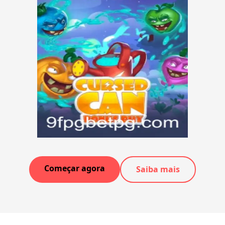
Começar agora
Saiba mais