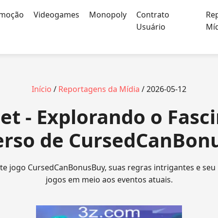
moção
Videogames
Monopoly
Contrato
Re
Usuário
Mí
Início
/
Reportagens da Mídia
/ 2026-05-12
et - Explorando o Fasc
erso de CursedCanBon
e jogo CursedCanBonusBuy, suas regras intrigantes e se
jogos em meio aos eventos atuais.