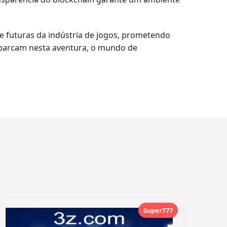
 futuras da indústria de jogos, prometendo
mbarcam nesta aventura, o mundo de
Super777