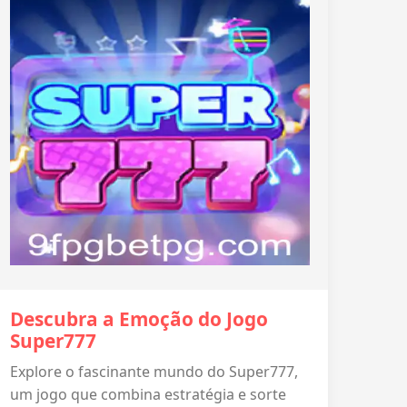
Descubra a Emoção do Jogo
Super777
Explore o fascinante mundo do Super777,
um jogo que combina estratégia e sorte